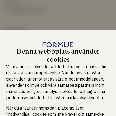
Skapa
Förmögenhetspodden
Social
LinkedIn
Denna webbplats använder
Facebook
cookies
Instagram
Vi använder cookies för att förbättra och anpassa din
digitala användarupplevelse. När du besöker våra
sidor eller tar emot ett av våra e-postmeddelanden,
Ladda ner
använder Formue och våra samarbetspartners inom
marknadsföring och analys cookies för att lagra dina
App Store
preferenser och förbättra våra marknadsaktiviteter.
Google Play
När du använder hemsidan placeras även
”nödvändiga” cookies som inte kräver ditt samtycke.