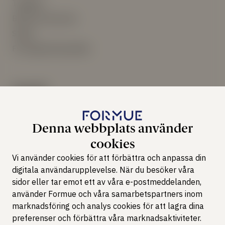
Trygghet
Bevara & Utveckla
Skapa
Förmögenhetspodden
Social
LinkedIn
Denna webbplats använder
Facebook
cookies
Instagram
Vi använder cookies för att förbättra och anpassa din
digitala användarupplevelse. När du besöker våra
sidor eller tar emot ett av våra e-postmeddelanden,
Ladda ner
använder Formue och våra samarbetspartners inom
marknadsföring och analys cookies för att lagra dina
App Store
preferenser och förbättra våra marknadsaktiviteter.
Google Play