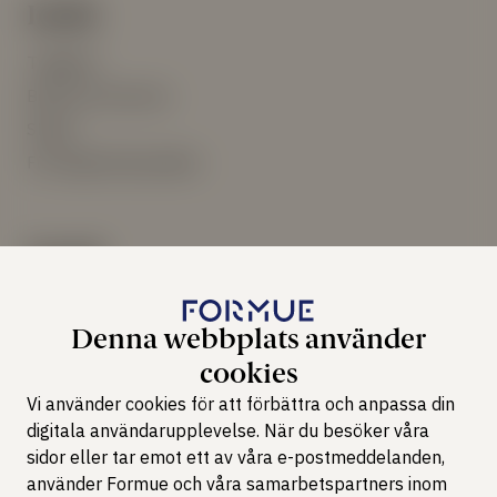
Insikt
Trygghet
Bevara & Utveckla
Skapa
Förmögenhetspodden
Social
LinkedIn
Denna webbplats använder
Facebook
cookies
Instagram
Vi använder cookies för att förbättra och anpassa din
digitala användarupplevelse. När du besöker våra
sidor eller tar emot ett av våra e-postmeddelanden,
Ladda ner
använder Formue och våra samarbetspartners inom