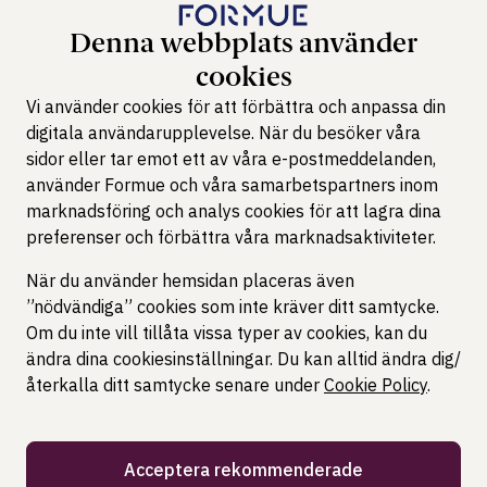
LinkedIn
Denna webbplats använder
Facebook
cookies
Instagram
Vi använder cookies för att förbättra och anpassa din
digitala användarupplevelse. När du besöker våra
sidor eller tar emot ett av våra e-postmeddelanden,
Ladda ner
använder Formue och våra samarbetspartners inom
marknadsföring och analys cookies för att lagra dina
App Store
preferenser och förbättra våra marknadsaktiviteter.
Google Play
När du använder hemsidan placeras även
”nödvändiga” cookies som inte kräver ditt samtycke.
Om du inte vill tillåta vissa typer av cookies, kan du
ändra dina cookiesinställningar. Du kan alltid ändra dig/
återkalla ditt samtycke senare under
Cookie Policy
.
Tänk på att en investering i finansiella instrument innebär en risk. Historisk
avkastning är inte någon garanti för framtida avkastning. Pengar som placeras
kan både öka och minska i värde och det är inte säkert att du får tillbaka hela
det insatta kapitalet. Informationen utgör inte rådgivning. Du kan alltid få råd
Acceptera rekommenderade
om placeringar anpassade efter din finansiella situation från en rådgivare.