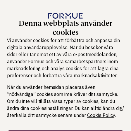
Social
LinkedIn
Denna webbplats använder
Facebook
cookies
Instagram
Vi använder cookies för att förbättra och anpassa din
digitala användarupplevelse. När du besöker våra
sidor eller tar emot ett av våra e-postmeddelanden,
Ladda ner
använder Formue och våra samarbetspartners inom
marknadsföring och analys cookies för att lagra dina
App Store
preferenser och förbättra våra marknadsaktiviteter.
Google Play
När du använder hemsidan placeras även
”nödvändiga” cookies som inte kräver ditt samtycke.
Om du inte vill tillåta vissa typer av cookies, kan du
ändra dina cookiesinställningar. Du kan alltid ändra dig/
återkalla ditt samtycke senare under
Cookie Policy
.
Tänk på att en investering i finansiella instrument innebär en risk. Historisk
avkastning är inte någon garanti för framtida avkastning. Pengar som placeras